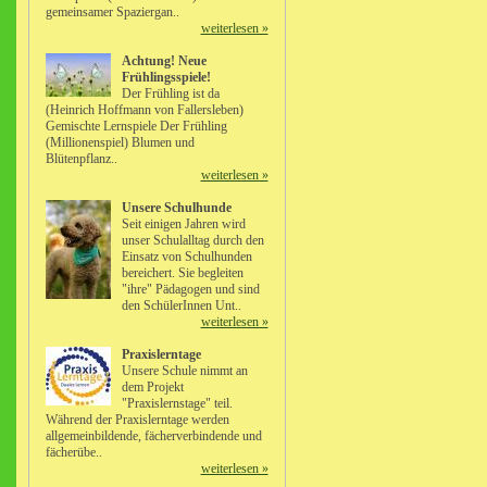
gemeinsamer Spaziergan..
weiterlesen »
Achtung! Neue
Frühlingsspiele!
Der Frühling ist da
(Heinrich Hoffmann von Fallersleben)
Gemischte Lernspiele Der Frühling
(Millionenspiel) Blumen und
Blütenpflanz..
weiterlesen »
Unsere Schulhunde
Seit einigen Jahren wird
unser Schulalltag durch den
Einsatz von Schulhunden
bereichert. Sie begleiten
"ihre" Pädagogen und sind
den SchülerInnen Unt..
weiterlesen »
Praxislerntage
Unsere Schule nimmt an
dem Projekt
"Praxislernstage" teil.
Während der Praxislerntage werden
allgemeinbildende, fächerverbindende und
fächerübe..
weiterlesen »