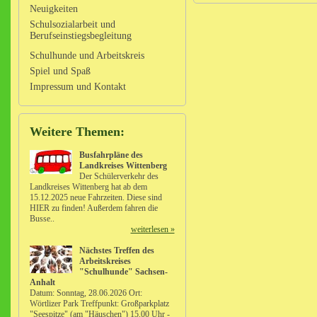
Neuigkeiten
Schulsozialarbeit und
Berufseinstiegsbegleitung
Schulhunde und Arbeitskreis
Spiel und Spaß
Impressum und Kontakt
Weitere Themen:
Busfahrpläne des
Landkreises Wittenberg
Der Schülerverkehr des
Landkreises Wittenberg hat ab dem
15.12.2025 neue Fahrzeiten. Diese sind
HIER zu finden! Außerdem fahren die
Busse..
weiterlesen »
Nächstes Treffen des
Arbeitskreises
"Schulhunde" Sachsen-
Anhalt
Datum: Sonntag, 28.06.2026 Ort:
Wörtlizer Park Treffpunkt: Großparkplatz
"Seespitze" (am "Häuschen") 15.00 Uhr -